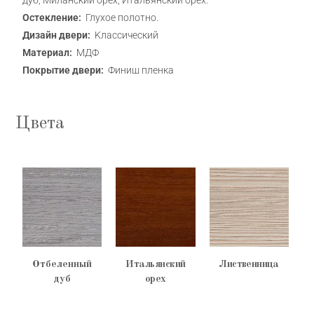
дуб, Миланский орех, Итальянский орех.
Остекление:
Глухое полотно.
Дизайн двери:
Kлассический
Материал:
МДФ
Покрытие двери:
Финиш пленка
Цвета
Отбеленный
Итальянский
Лиственница
дуб
орех